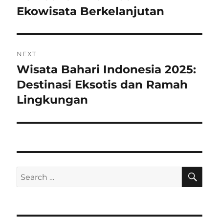
Ekowisata Berkelanjutan
NEXT
Wisata Bahari Indonesia 2025:
Next
post:
Destinasi Eksotis dan Ramah
Lingkungan
SE
Search
for: