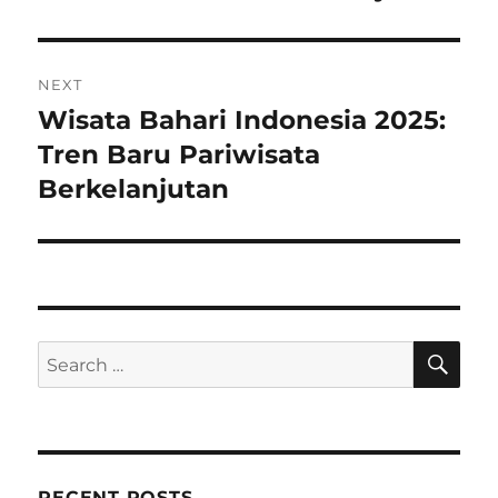
NEXT
Wisata Bahari Indonesia 2025:
Next
post:
Tren Baru Pariwisata
Berkelanjutan
SE
Search
for:
RECENT POSTS