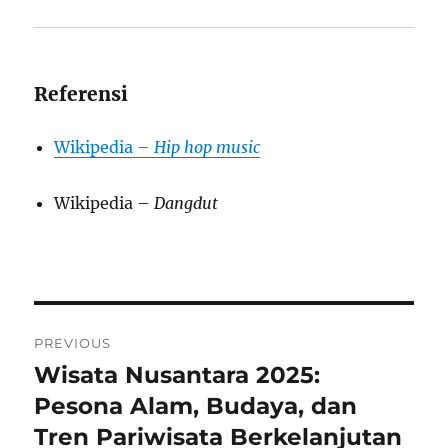
Referensi
Wikipedia –
Hip hop music
Wikipedia –
Dangdut
Post
PREVIOUS
navigation
Wisata Nusantara 2025:
Previous
post:
Pesona Alam, Budaya, dan
Tren Pariwisata Berkelanjutan