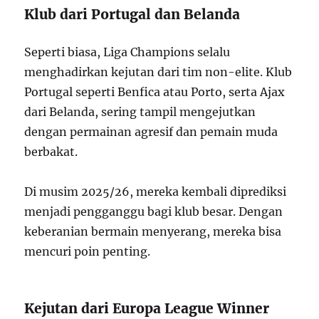
Klub dari Portugal dan Belanda
Seperti biasa, Liga Champions selalu
menghadirkan kejutan dari tim non-elite. Klub
Portugal seperti Benfica atau Porto, serta Ajax
dari Belanda, sering tampil mengejutkan
dengan permainan agresif dan pemain muda
berbakat.
Di musim 2025/26, mereka kembali diprediksi
menjadi pengganggu bagi klub besar. Dengan
keberanian bermain menyerang, mereka bisa
mencuri poin penting.
Kejutan dari Europa League Winner