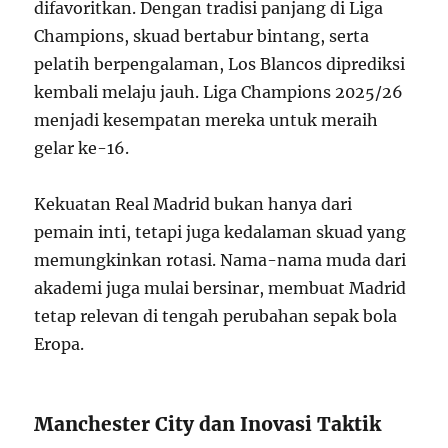
difavoritkan. Dengan tradisi panjang di Liga
Champions, skuad bertabur bintang, serta
pelatih berpengalaman, Los Blancos diprediksi
kembali melaju jauh. Liga Champions 2025/26
menjadi kesempatan mereka untuk meraih
gelar ke-16.
Kekuatan Real Madrid bukan hanya dari
pemain inti, tetapi juga kedalaman skuad yang
memungkinkan rotasi. Nama-nama muda dari
akademi juga mulai bersinar, membuat Madrid
tetap relevan di tengah perubahan sepak bola
Eropa.
Manchester City dan Inovasi Taktik