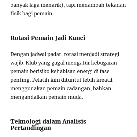
banyak laga menarik), tapi menambah tekanan
fisik bagi pemain.
Rotasi Pemain Jadi Kunci
Dengan jadwal padat, rotasi menjadi strategi
wajib. Klub yang gagal mengatur kebugaran
pemain berisiko kehabisan energi di fase
penting. Pelatih kini dituntut lebih kreatif
menggunakan pemain cadangan, bahkan
mengandalkan pemain muda.
Teknologi dalam Analisis
Pertandingan