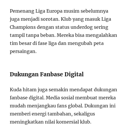
Pemenang Liga Europa musim sebelumnya
juga menjadi sorotan. Klub yang masuk Liga
Champions dengan status underdog sering
tampil tanpa beban. Mereka bisa mengalahkan
tim besar di fase liga dan mengubah peta
persaingan.
Dukungan Fanbase Digital
Kuda hitam juga semakin mendapat dukungan
fanbase digital. Media sosial membuat mereka
mudah menjangkau fans global. Dukungan ini
memberi energi tambahan, sekaligus
meningkatkan nilai komersial klub.