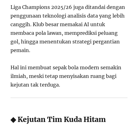
Liga Champions 2025/26 juga ditandai dengan
penggunaan teknologi analisis data yang lebih
canggih. Klub besar memakai AI untuk
membaca pola lawan, memprediksi peluang
gol, hingga menentukan strategi pergantian
pemain.
Hal ini membuat sepak bola modern semakin
ilmiah, meski tetap menyisakan ruang bagi
kejutan tak terduga.
◆ Kejutan Tim Kuda Hitam