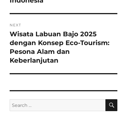
Indonesia
NEXT
Wisata Labuan Bajo 2025
Next
post:
dengan Konsep Eco-Tourism:
Pesona Alam dan
Keberlanjutan
SE
Search
for: