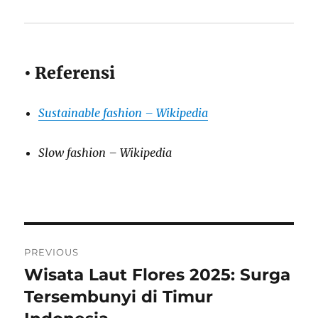
• Referensi
Sustainable fashion – Wikipedia
Slow fashion – Wikipedia
Post
PREVIOUS
navigation
Wisata Laut Flores 2025: Surga
Previous
post:
Tersembunyi di Timur